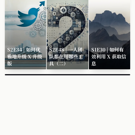
S2E34 | 如何优
S2E48 | 一人团
S1E30 | 如何有
雅地升级 X 升级
队都在用哪些工
效利用 X 获取信
版
具（二）
息
×